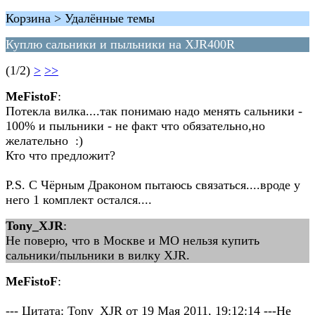
Корзина > Удалённые темы
Куплю сальники и пыльники на XJR400R
(1/2)
>
>>
MeFistoF
:
Потекла вилка....так понимаю надо менять сальники -
100% и пыльники - не факт что обязательно,но
желательно :)
Кто что предложит?
P.S. С Чёрным Драконом пытаюсь связаться....вроде у
него 1 комплект остался....
Tony_XJR
:
Не поверю, что в Москве и МО нельзя купить
сальники/пыльники в вилку XJR.
MeFistoF
:
--- Цитата: Tony_XJR от 19 Мая 2011, 19:12:14 ---Не