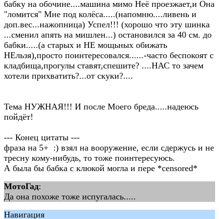
бабку на обочине....машина мимо Неё проезжает,и Она
"ломится" Мне под колёса.....(напомню....ливень и
доп.вес...нажопница) Успел!!! (хорошо что эту шинка
...сменил апять на мишлен...) остановился за 40 см. до
бабки.....(а старых и НЕ мощьных обижать
НЕльзя),просто поинтересовался......-часто беспокоят с
кладбища,прогулы ставят,спешите? ....НАС то зачем
хотели прихватить?...от скуки?....
Тема НУЖНАЯ!!! И после Моего бреда.....надеюсь
пойдёт!
--- Конец цитаты ---
фраза на 5+ :) взял на вооружение, если сдержусь и не
тресну кому-нибудь, то тоже поинтересуюсь.
А была бы бабка с клюкой могла и пере *censored*
МотоГад
:
Да она похоже тоже испугалась.....
Навигация