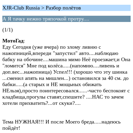
XJR-Club Russia > Разбор полётов
А Я тачку нежно тряпочкой протру....
(1/1)
МотоГад
:
Еду Сегодня (уже вчера) по злому ливню с
нажопницей,впереди "запустил" авто....наблюдаю
бабку на обочине....машина мимо Неё проезжает,и Она
"ломится" Мне под колёса.....(напомню....ливень и
доп.вес...нажопница) Успел!!! (хорошо что эту шинка
...сменил апять на мишлен...) остановился за 40 см. до
бабки.....(а старых и НЕ мощьных обижать
НЕльзя),просто поинтересовался......-часто беспокоят с
кладбища,прогулы ставят,спешите? ....НАС то зачем
хотели прихватить?...от скуки?....
Тема НУЖНАЯ!!! И после Моего бреда.....надеюсь
пойдёт!