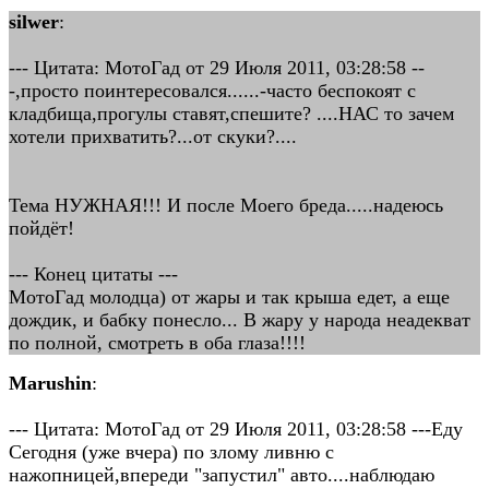
silwer
:
--- Цитата: МотоГад от 29 Июля 2011, 03:28:58 --
-,просто поинтересовался......-часто беспокоят с
кладбища,прогулы ставят,спешите? ....НАС то зачем
хотели прихватить?...от скуки?....
Тема НУЖНАЯ!!! И после Моего бреда.....надеюсь
пойдёт!
--- Конец цитаты ---
МотоГад молодца) от жары и так крыша едет, а еще
дождик, и бабку понесло... В жару у народа неадекват
по полной, смотреть в оба глаза!!!!
Marushin
:
--- Цитата: МотоГад от 29 Июля 2011, 03:28:58 ---Еду
Сегодня (уже вчера) по злому ливню с
нажопницей,впереди "запустил" авто....наблюдаю