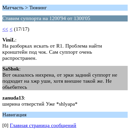
Матчасть > Тюнинг
Ставим суппорта на 1200'94 от 1300'05
<<
<
(17/17)
ViniL
:
На разборках искать от R1. Проблема найти
кронштейн под чок. Сам суппорт очень
распространен.
SaShok
:
Вот оказалось нихрена, от эрки задний суппорт не
подходит на хжр уши, хотя внешне такой же. Не
обьебитесь
zanuda13
:
ширина отверстий Уже *shlyapa*
Навигация
[0]
Главная страница сообщений