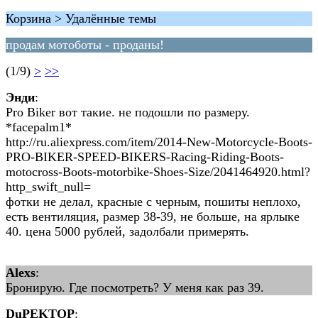
Корзина > Удалённые темы
продам мотоботы - проданы!
(1/9)
>
>>
Энди
:
Pro Biker вот такие. не подошли по размеру.
*facepalm1*
http://ru.aliexpress.com/item/2014-New-Motorcycle-Boots-
PRO-BIKER-SPEED-BIKERS-Racing-Riding-Boots-
motocross-Boots-motorbike-Shoes-Size/2041464920.html?
http_swift_null=
фотки не делал, красные с черным, пошиты неплохо,
есть вентиляция, размер 38-39, не больше, на ярлыке
40. цена 5000 рублей, задолбали примерять.
Alexs
:
Бронирую. Где посмотреть? У меня как раз 39.
DuPEKTOP
: