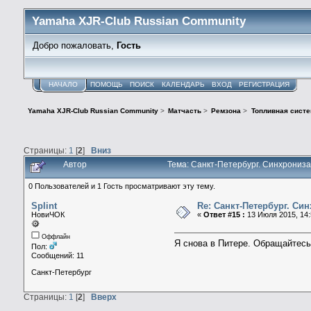
Yamaha XJR-Club Russian Community
Добро пожаловать,
Гость
НАЧАЛО
ПОМОЩЬ
ПОИСК
КАЛЕНДАРЬ
ВХОД
РЕГИСТРАЦИЯ
Yamaha XJR-Club Russian Community
>
Матчасть
>
Ремзона
>
Топливная систе
Страницы:
1
[
2
]
Вниз
Автор
Тема: Санкт-Петербург. Синхрониз
0 Пользователей и 1 Гость просматривают эту тему.
Splint
Re: Санкт-Петербург. Си
НовиЧОК
«
Ответ #15 :
13 Июля 2015, 14:
Оффлайн
Я снова в Питере. Обращайтес
Пол:
Сообщений: 11
Санкт-Петербург
Страницы:
1
[
2
]
Вверх