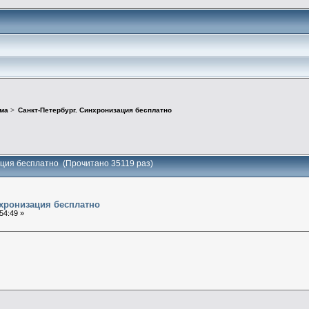
ма
>
Санкт-Петербург. Синхронизация бесплатно
ация бесплатно (Прочитано 35119 раз)
нхронизация бесплатно
54:49 »
ь