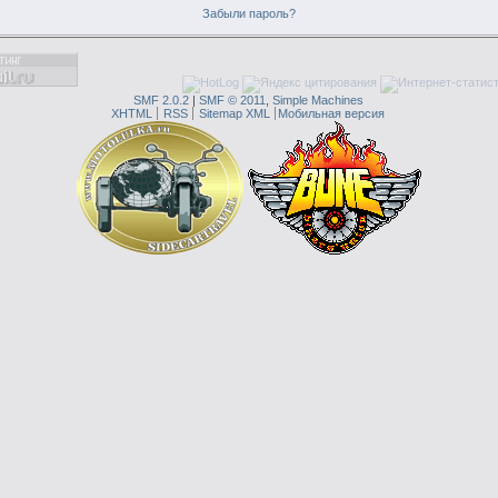
Забыли пароль?
SMF 2.0.2
|
SMF © 2011
,
Simple Machines
XHTML
RSS
Sitemap XML
Мобильная версия